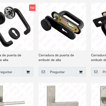
positiva del rodamiento de bolas
esorio de hardware
a de puerta de
Cerradura de puerta de
Cerradura
e alta
embutir de alta
embutir d
d/mango de nailon
seguridad/manija de nailon
seguridad
/cuerpo de cerradura
antifuego/cuerpo de cerradura
antifuego
reguntar
Preguntar
Pr
(1919-1)
(1919 cu