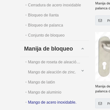
Manija de
Cerradura de acero inoxidable
palanca d
inoxidabl
Bloqueo de llanta
(62 45-0)
P
Bloqueo de palanca
Conjunto de bloqueo
Manija de bloqueo
Mango de roseta de aleación de zinc
Mango de aleación de zinc.
Mango de latón
Manija de
palanca d
Mango de aluminio
inoxidabl
(62 101)
Mango de acero inoxidable.
P