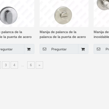
 palanca de la
Manija de palanca de la
Manija de
e la puerta de acero
palanca de la puerta de acero
inoxidabl
e de alta calidad
inoxidable de alta calidad
Manija de
e hardware WC
Manija de hardware WC
redonda 
reguntar
Preguntar
Pr
rn Pandilla (AH32)
Thumb Turn Pandilla (BK6)
3
4
...
6
»