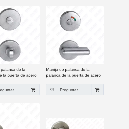
 palanca de la
Manija de palanca de la
e la puerta de acero
palanca de la puerta de acero
 de alta calidad
inoxidable de alta calidad
e hardware WC
Manija de hardware WC
eguntar
Preguntar
n Pandilla (AH13)
Thumb Turn Pandilla (AH26)