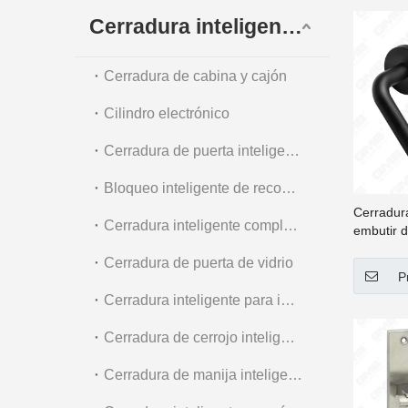
Dia
Cerradura inteligente digital
Acc
Cerradura de cabina y cajón
Cilindro electrónico
Cerradura de puerta inteligente exterior
Bloqueo inteligente de reconocimiento facial
Cerradur
Cerradura inteligente completamente automática
embutir d
segurida
Cerradura de puerta de vidrio
antifuego
P
(1919-2)
Cerradura inteligente para interiores y apartamentos
Cerradura de cerrojo inteligente
Cerradura de manija inteligente