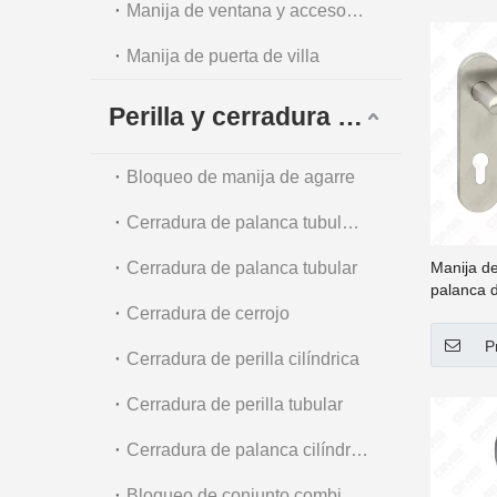
Manija de ventana y accesorios
Manija de puerta de villa
Perilla y cerradura tubular
Bloqueo de manija de agarre
Cerradura de palanca tubular de alta resistencia
Cerradura de palanca tubular
Manija de
palanca d
inoxidabl
Cerradura de cerrojo
(62 105)
P
Cerradura de perilla cilíndrica
Cerradura de perilla tubular
Cerradura de palanca cilíndrica
Bloqueo de conjunto combinado