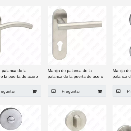
 palanca de la
Manija de palanca de la
Manija de
e la puerta de acero
palanca de la puerta de acero
palanca d
e de alta calidad #304
inoxidable de alta calidad #304
inoxidable
(62 107)
Manija d
reguntar
Preguntar
Pr
Thumb Tur