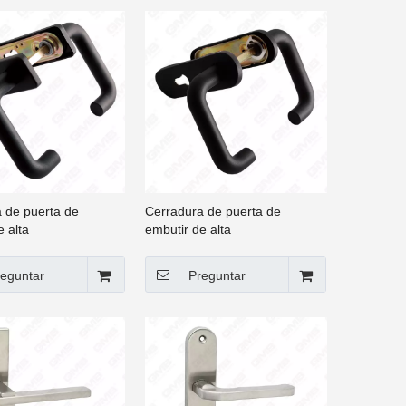
 de puerta de
Cerradura de puerta de
e alta
embutir de alta
/manija de nailon
seguridad/manija de nailon
/cuerpo de cerradura
antifuego/cuerpo de cerradura
eguntar
Preguntar
adrados)
(1919 redondos)