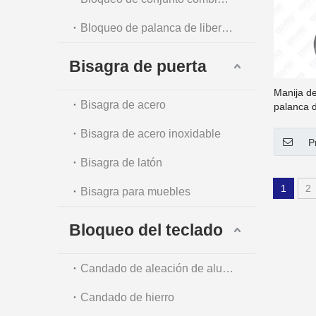
Bloqueo de palanca de liberación automática
Bisagra de puerta
Manija de
Bisagra de acero
palanca d
inoxidabl
Bisagra de acero inoxidable
Manija d
P
Thumb Tu
Bisagra de latón
1
2
Bisagra para muebles
Bloqueo del teclado
Candado de aleación de aluminio
Candado de hierro