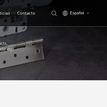
ticias
Contacto
Español
English
otros-Ventaja de la empresa
العربية
Français
otros-Show vr
Pусский
otros-Certificado
sotros-Nuestra compañía
sotros-Miembro del equipo