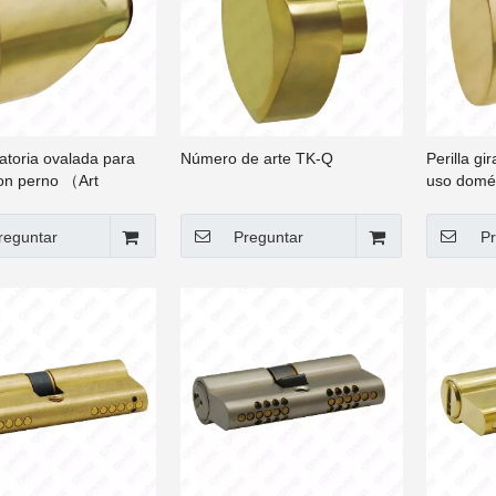
iratoria ovalada para
Número de arte TK-Q
Perilla gi
con perno （Art
uso domés
O）
pasante
reguntar
Preguntar
Pr