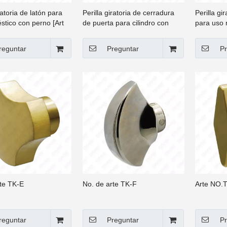
ratoria de latón para
Perilla giratoria de cerradura
Perilla gi
tico con perno [Art
de puerta para cilindro con
para uso 
TK-J TK-K TK-L TK-M
perno múltiple [TK-A TK-B TK-
NO.TK-C]
-O TK-Q]
C TK-D TK-E TK-F TK-G TK-H]
reguntar
Preguntar
Pr
rte TK-E
No. de arte TK-F
Arte NO.
reguntar
Preguntar
Pr