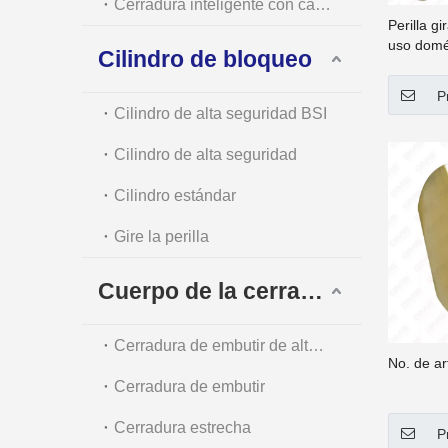
Cerradura inteligente con cámara
Perilla gi
uso domés
Cilindro de bloqueo
NO.TK-I 
TK-N TK
P
Cilindro de alta seguridad BSI
Cilindro de alta seguridad
Cilindro estándar
Gire la perilla
Cuerpo de la cerradura
Cerradura de embutir de alta seguridad
No. de a
Cerradura de embutir
Cerradura estrecha
P