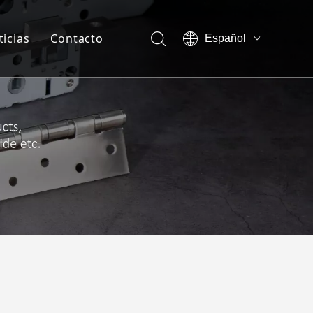
ticias
Contacto
Español
English
otros-Ventaja de la empresa
العربية
Français
otros-Show vr
Pусский
otros-Certificado
sotros-Nuestra compañía
sotros-Miembro del equipo