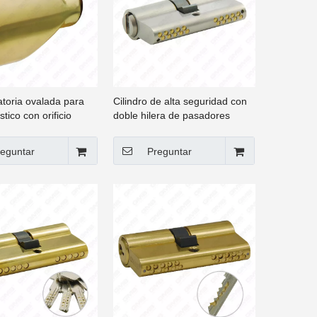
ratoria ovalada para
Cilindro de alta seguridad con
tico con orificio
doble hilera de pasadores
Cilindro clásico de alta
seguridad con llave de latón
eguntar
Preguntar
para puerta [GMB-CY-20]