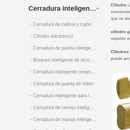
Dia
Cilindro
U
Cerradura inteligente digital
comúnmente
Acc
que se alo
Cerradura de cabina y cajón
cilindro
Cilindro electrónico
superior e
Cerradura de puerta inteligente exterior
Cilindros
puede pers
Bloqueo inteligente de reconocimiento facial
Cerradura inteligente completamente automática
Cerradura de puerta de vidrio
Cerradura inteligente para interiores y apartamentos
Cerradura de cerrojo inteligente
Cerradura de manija inteligente