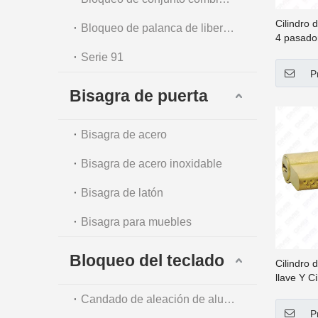
Cilindro 
Bloqueo de palanca de liberación automática
4 pasador
Cilindro 
Serie 91
llaves p
P
21]
Bisagra de puerta
Bisagra de acero
Bisagra de acero inoxidable
Bisagra de latón
Bisagra para muebles
Bloqueo del teclado
Cilindro 
llave Y Ci
seguridad
Candado de aleación de aluminio
llaves p
P