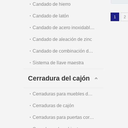
25]
Candado de hierro
Candado de latón
1
2
Candado de acero inoxidable y acero
Candado de aleación de zinc
Candado de combinación de equipaje y candado de cadena
Sistema de llave maestra
Cerradura del cajón
Cerraduras para muebles de oficina
Cerraduras de cajón
Cerraduras para puertas corredizas de vidrio