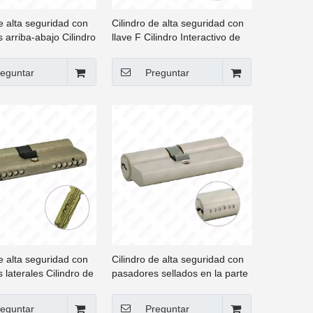
e alta seguridad con
Cilindro de alta seguridad con
 arriba-abajo Cilindro
llave F Cilindro Interactivo de
eguridad estándar
Alta Seguridad con llaves para
llaves para dormitorio
Puerta [GMB-CY-24]
eguntar
Preguntar
23]
e alta seguridad con
Cilindro de alta seguridad con
 laterales Cilindro de
pasadores sellados en la parte
idad de alta calidad
superior Cilindro clásico de alta
ad ISO para puerta
seguridad con calidad ISO para
eguntar
Preguntar