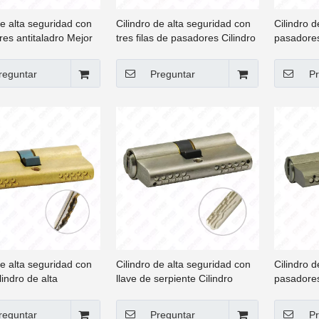
de alta seguridad con
Cilindro de alta seguridad con
Cilindro d
es antitaladro Mejor
tres filas de pasadores Cilindro
pasadores
de alta seguridad con
de alta seguridad de alta
de alta s
ara Puerta [GMB-CY-
calidad con llaves para puerta
Euro con 
reguntar
Preguntar
Pr
[GMB-CY-22]
[GMB-CY-
de alta seguridad con
Cilindro de alta seguridad con
Cilindro d
lindro de alta
llave de serpiente Cilindro
pasadores
 estilo europeo con
clásico de alta seguridad con
alta segur
ara puerta [GMB-CY-
llave de serpiente para puerta
con calid
reguntar
Preguntar
Pr