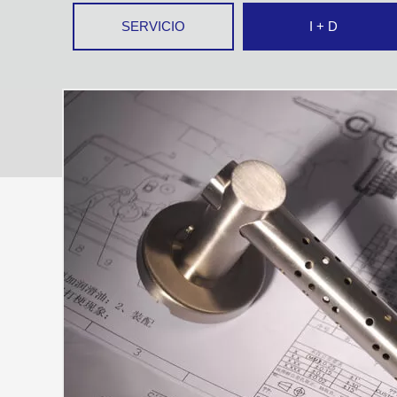
Dia
SERVICIO
I + D
Acc