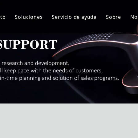
to
Soluciones
Servicio de ayuda
Sobre
No
indro
Solución personalizada
Servicio
Sobre nos
rpo de la cerradura
Material de artesanía
I + D + i
Sobre nos
ie de manija de bloqueo
QA y QC
Sobre nos
agra
Auditoría de proveedores y NDA
Sobre no
queo de almohadilla
ROHS
Sobre no
radura de cajón
Descargar
taje de muebles
rra puertas