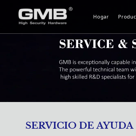
Hogar
Produc
Cil
Cue
Ser
Bis
Blo
Cer
Mon
SERVICIO DE AYUDA
Cie