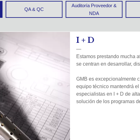
positiva del rodamiento de bolas
Auditoría Proveedor &
QA & QC
NDA
esorio de hardware
I + D
—
Estamos prestando mucha aten
se centran en desarrollar, di
GMB es excepcionalmente cap
equipo técnico mantendrá el 
especialistas en I + D de alta
solución de los programas d