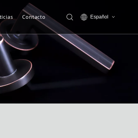
ticias
Contacto
Español
English
otros-Ventaja de la empresa
العربية
Français
otros-Show vr
Pусский
otros-Certificado
sotros-Nuestra compañía
sotros-Miembro del equipo