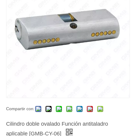
Compartir con:
Cilindro doble ovalado Función antitaladro
aplicable [GMB-CY-06]