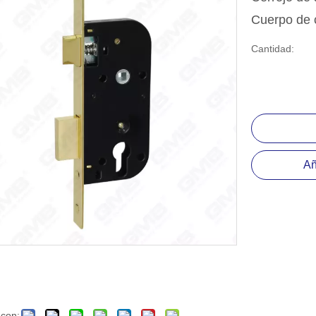
positiva del rodamiento de bolas
Cuerpo de 
esorio de hardware
Cantidad:
Añ
 con: