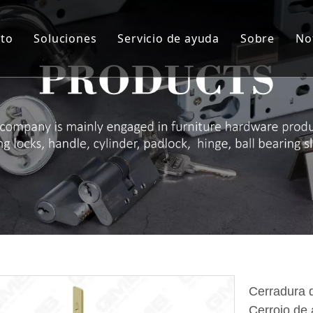
to
Soluciones
Servicio de ayuda
Sobre
No
indro
Solución personalizada
Servicio
Sobre nos
rpo de la cerradura
Material de artesanía
I + D + i
Sobre nos
ie de manija de bloqueo
QA y QC
Sobre nos
agra
Auditoría de proveedores y NDA
Sobre no
queo de almohadilla
ROHS
Sobre no
radura de cajón
Descargar
taje de muebles
rra puertas
Cerradura d
Cerrojo de 