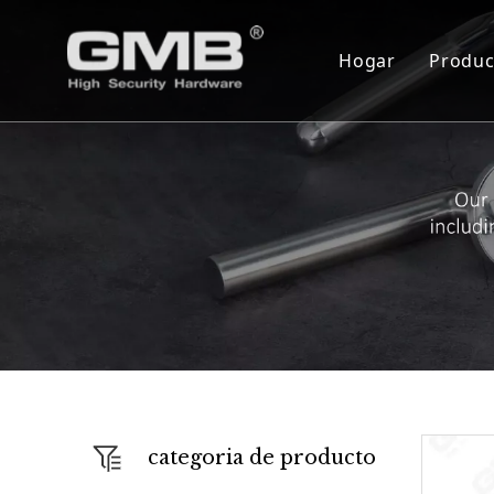
Hogar
Produc
Cil
Cue
Ser
Bis
Blo
Cer
Mon
Cie
categoria de producto