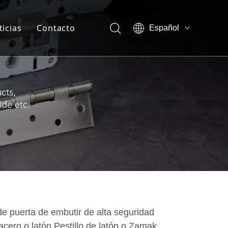
ticias
Contacto
Español
English
otros-Ventaja de la empresa
العربية
Français
otros-Show vr
Pусский
otros-Certificado
sotros-Nuestra compañía
sotros-Miembro del equipo
e puerta de embutir de alta seguridad
acero o latón Pestillo de latón o Zamak