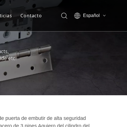
ticias
Contacto
Español
English
otros-Ventaja de la empresa
العربية
Français
otros-Show vr
Pусский
otros-Certificado
sotros-Nuestra compañía
sotros-Miembro del equipo
e puerta de embutir de alta seguridad
acero de 3 pines Agujero del cilindro del