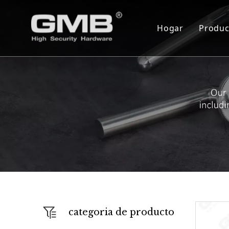
Hogar
Produc
Cil
Cue
Ser
Bis
Blo
Cer
Mon
Cie
categoria de producto