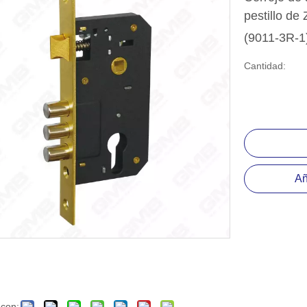
positiva del rodamiento de bolas
pestillo de
esorio de hardware
(9011-3R-1
Cantidad:
Añ
 con: