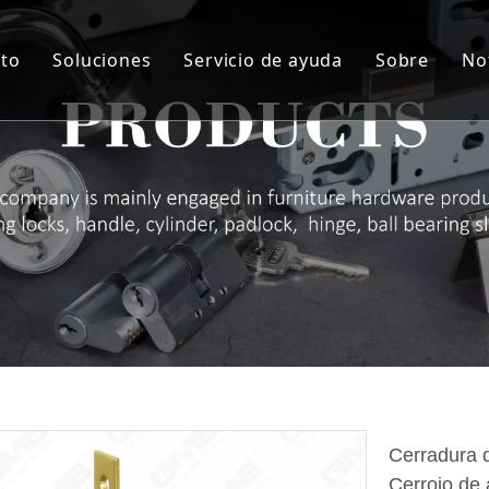
to
Soluciones
Servicio de ayuda
Sobre
No
indro
Solución personalizada
Servicio
Sobre nos
rpo de la cerradura
Material de artesanía
I + D + i
Sobre nos
ie de manija de bloqueo
QA y QC
Sobre nos
agra
Auditoría de proveedores y NDA
Sobre no
queo de almohadilla
ROHS
Sobre no
radura de cajón
Descargar
taje de muebles
rra puertas
Cerradura d
Cerrojo de 