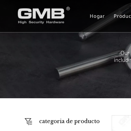
Hogar
Produc
Cil
Cue
Ser
Bis
Blo
Cer
Mon
Cie
categoria de producto