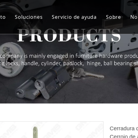
to
Soluciones
Servicio de ayuda
Sobre
No
indro
Solución personalizada
Servicio
Sobre nos
rpo de la cerradura
Material de artesanía
I + D + i
Sobre nos
ie de manija de bloqueo
QA y QC
Sobre nos
agra
Auditoría de proveedores y NDA
Sobre no
queo de almohadilla
ROHS
Sobre no
radura de cajón
Descargar
taje de muebles
rra puertas
Cerradura d
Cerrojo de