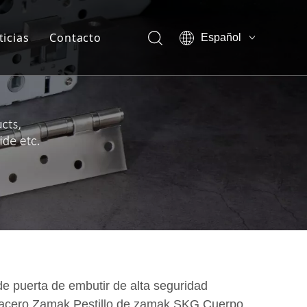
ticias
Contacto
Español
English
otros-Ventaja de la empresa
العربية
Français
otros-Show vr
Pусский
otros-Certificado
sotros-Nuestra compañía
sotros-Miembro del equipo
e puerta de embutir de alta seguridad
 acero Zamak Pestillo de zamak SKG Cuerpo