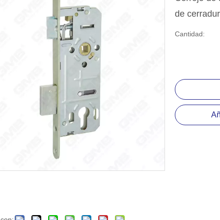
positiva del rodamiento de bolas
de cerradur
esorio de hardware
Cantidad:
Añ
 con: