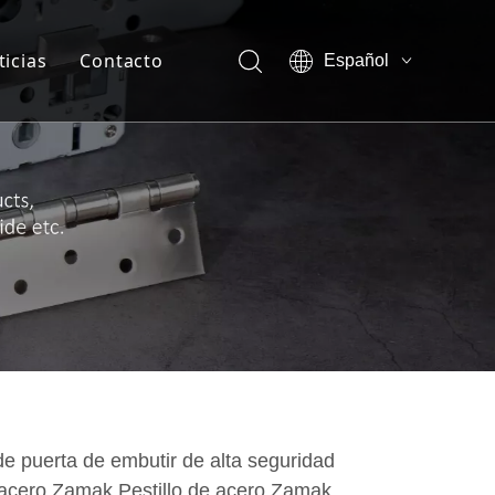
ticias
Contacto
Español
English
otros-Ventaja de la empresa
العربية
Français
otros-Show vr
Pусский
otros-Certificado
sotros-Nuestra compañía
sotros-Miembro del equipo
e puerta de embutir de alta seguridad
 acero Zamak Pestillo de acero Zamak