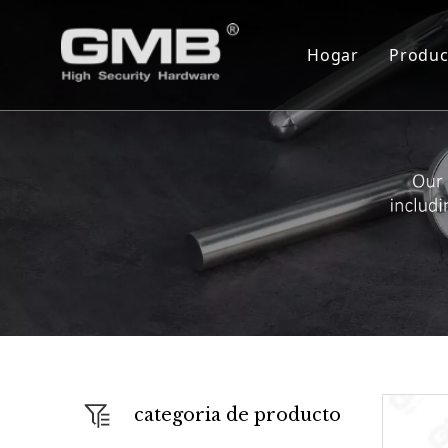
Hogar
Produc
Cil
Cue
Ser
Bis
Blo
Cer
Mon
Cie
categoria de producto