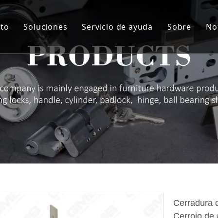
to
Soluciones
Servicio de ayuda
Sobre
No
indro
Solución personalizada
Servicio
Sobre nos
rpo de la cerradura
Material de artesanía
I + D + i
Sobre nos
ie de manija de bloqueo
QA y QC
Sobre nos
agra
Auditoría de proveedores y NDA
Sobre no
queo de almohadilla
ROHS
Sobre no
radura de cajón
Descargar
taje de muebles
rra puertas
Cerradura d
Cerrojo de