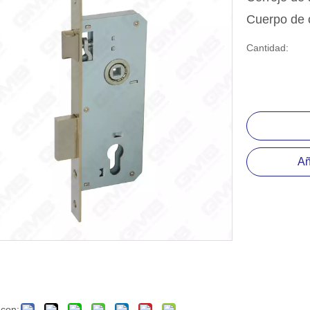
positiva del rodamiento de bolas
Cuerpo de 
esorio de hardware
Cantidad:
Añ
 con: