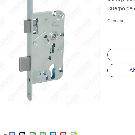
positiva del rodamiento de bolas
Cuerpo de 
esorio de hardware
Cantidad:
Añ
 con: