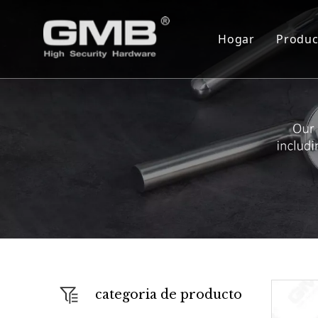
Hogar
Produc
Cil
Cue
Ser
Bis
Blo
Cer
Mon
Cie
categoria de producto