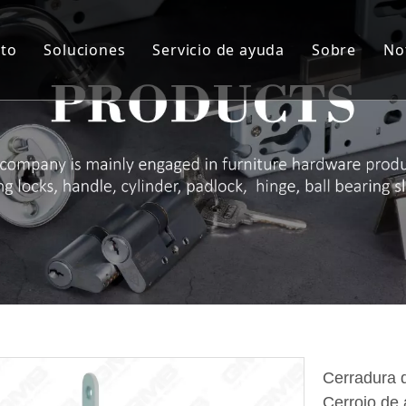
to
Soluciones
Servicio de ayuda
Sobre
No
indro
Solución personalizada
Servicio
Sobre nos
rpo de la cerradura
Material de artesanía
I + D + i
Sobre nos
ie de manija de bloqueo
QA y QC
Sobre nos
agra
Auditoría de proveedores y NDA
Sobre no
queo de almohadilla
ROHS
Sobre no
radura de cajón
Descargar
taje de muebles
rra puertas
Cerradura d
Cerrojo de