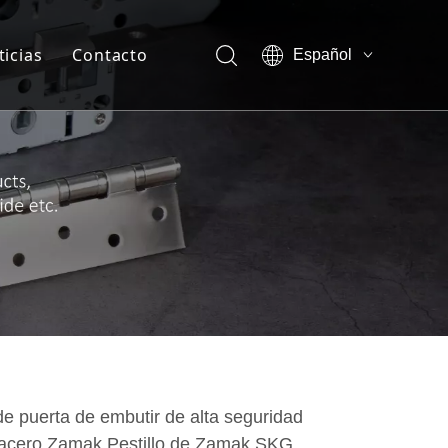
ticias
Contacto
Español
English
otros-Ventaja de la empresa
العربية
Français
otros-Show vr
Pусский
otros-Certificado
sotros-Nuestra compañía
sotros-Miembro del equipo
e puerta de embutir de alta seguridad
 acero Zamak Pestillo de Zamak SKG