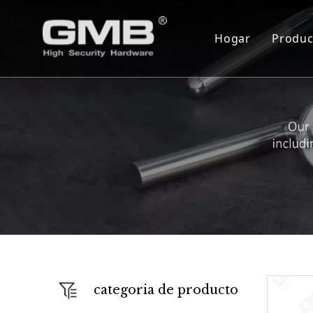
Hogar
Produc
Cil
Cue
Ser
Bis
Blo
Cer
Mon
Cie
categoria de producto