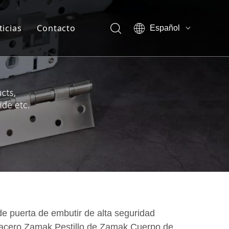
ticias
Contacto
Español
English
otros-Ventaja de la empresa
العربية
Français
otros-Show vr
Pусский
otros-Certificado
sotros-Nuestra compañía
sotros-Miembro del equipo
e puerta de embutir de alta seguridad
 acero Zamak Pestillo de Zamak Cuerpo de