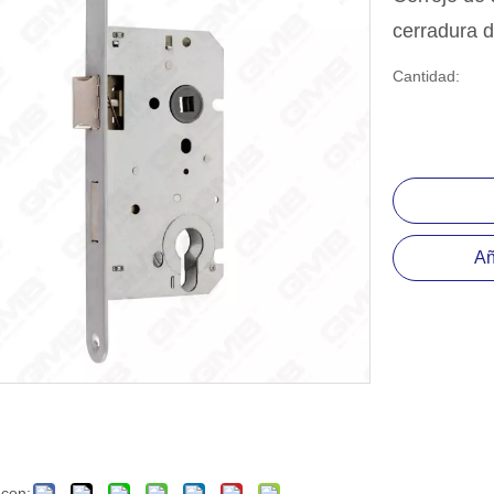
positiva del rodamiento de bolas
cerradura 
esorio de hardware
Cantidad:
Añ
 con: