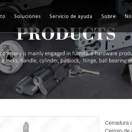
to
Soluciones
Servicio de ayuda
Sobre
No
indro
Solución personalizada
Servicio
Sobre nos
rpo de la cerradura
Material de artesanía
I + D + i
Sobre nos
ie de manija de bloqueo
QA y QC
Sobre nos
agra
Auditoría de proveedores y NDA
Sobre no
queo de almohadilla
ROHS
Sobre no
radura de cajón
Descargar
taje de muebles
rra puertas
Cerradura d
Cerrojo de